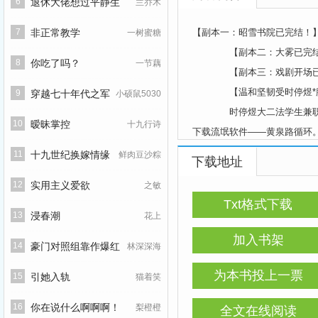
6
退休大佬想过平静生
兰乔木
活/我真的只想退休啊！
7
非正常教学
【副本一：昭雪书院已完结！
一树蜜糖
【副本二：大雾已完结
8
你吃了吗？
一节藕
【副本三：戏剧开场已
【温和坚韧受时停煜*腹
9
穿越七十年代之军
小硕鼠5030
时停煜大二法学生兼职恐怖
嫂成长记/巧媳妇好日子
10
暧昧掌控
十九行诗
下载流氓软件——黄泉路循环
副本一：昭雪书院中拐卖
11
十九世纪换嫁情缘
鲜肉豆沙粽
下载地址
时停煜点开弹幕：一般这种
12
实用主义爱欲
之敏
Npc默默开口：110有
Txt格式下载
时停煜果断点火烧掉副本后
13
浸春潮
花上
脱离副本之前，他还恶趣味
加入书架
14
豪门对照组靠作爆红
林深深海
副本二：大雾侵入小镇，把
时停煜轻飘飘地开口：今日
为本书投上一票
15
引她入轨
猫着笑
开的窗户和不成型的肉块。
16
你在说什么啊啊啊！
梨橙橙
全文在线阅读
一块不成型的肉块蠕动