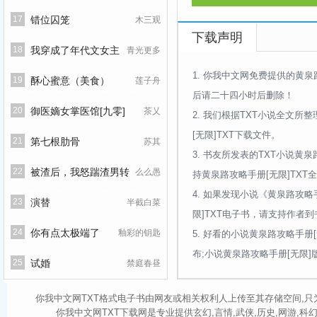
时停煜点香拜了拜：建国
17
错位囚笼
木三观
弹幕卡住：不是，你不怕
下载声明
18
我穿成了年代文女主
青光更多
副本三：升级副本，多人猫
时停煜目光坚定：好久不见
1.
你我中文网免费提供的黄泉
的炮灰恶婆婆
19
酥心蜜意（美食）
莲子舟
众多玩家：不是吧，大哥
后请二十四小时后删除！
20
御医嫡女掌医馆[九零]
茶乂
死亡人数越来越多，时停煜
2.
我们根据TXT小说全文所整
其实钥匙是假的，团结
[无限]TXT下载文件。
21
第七根肋骨
苏其
时停煜满意地点开弹幕：
3.
书友所发表的TXT小说黄泉
直播观众从(?ì _ í?)到(⊙︿
22
被渣后，我怒踹渣男转
么么愚
持黄泉路攻略手册[无限]TXT
质疑时停煜，理解他，
4.
如果发现小说《黄泉路攻略手
投王爷怀抱
23
演替
半截白菜
为什么要如此努力的过副本
限]TXT电子书，请支持作者
大人席墨。
24
你有点太极端了
釉彩的钥匙
5.
好看的小说黄泉路攻略手册[
第一印象：金主大人很奇
布;小说黄泉路攻略手册[无限
25
试婚
禁庭春昼
直到积分莫名其妙越欠越多
也是的。
你我中文网TXT格式电子书由网友或相关权利人上传至其存储空间,只
——————
你我中文网TXT下载网是专业提供玄幻,言情,武侠,历史,网游,科幻