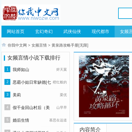
网站首页
玄幻奇幻
武侠仙侠
现代都市
女频
你我中文网
>
女频言情
>
黄泉路攻略手册[无限]
女频言情小说下载排行
1
我师如山
烬天翼
2
恶霸小姑日常缺德[七
橙红般的
零]
3
美莉
栗优
4
假千金回山村后（美
山早早
食）
5
婚后生情
慕思在远道
内容简介