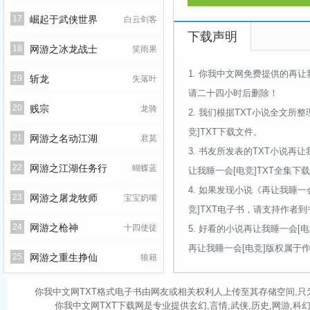
主角：周令行，苏蘅 ┃ 配
17
崛起于武侠世界
白云剑客
下载声明
18
网游之冰龙战士
笑雨果
1.
你我中文网免费提供的再让
19
斩龙
失落叶
请二十四小时后删除！
20
贱宗
龙骑
2.
我们根据TXT小说全文所整
竞]TXT下载文件。
21
网游之名动江湖
君莫
3.
书友所发表的TXT小说再让
22
网游之江湖任务行
蝴蝶蓝
让我睡一会[电竞]TXT全集下
4.
如果发现小说《再让我睡一会
23
网游之屠龙牧师
宝宝奶嘴
竞]TXT电子书，请支持作者
24
网游之枪神
十四使徒
5.
好看的小说再让我睡一会[电
再让我睡一会[电竞]版权属于
25
网游之重生挣仙
狼籍
你我中文网TXT格式电子书由网友或相关权利人上传至其存储空间,只
你我中文网TXT下载网是专业提供玄幻,言情,武侠,历史,网游,科幻