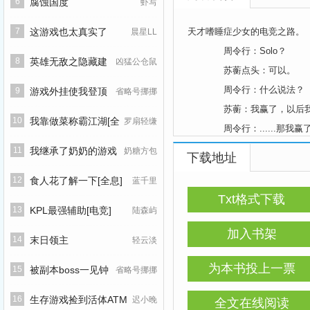
6
腐蚀国度
虾写
7
这游戏也太真实了
天才嗜睡症少女的电竞之路。
晨星LL
周令行：Solo？
8
英雄无敌之隐藏建
凶猛公仓鼠
苏蘅点头：可以。
周令行：什么说法？
筑大师
9
游戏外挂使我登顶
省略号挪挪
苏蘅：我赢了，以后我打
武林
10
我靠做菜称霸江湖[全
罗扇轻缣
周令行：......那我赢
苏蘅：随你。
息]
11
我继承了奶奶的游戏
奶糖方包
下载地址
周令行：行。
账号
12
食人花了解一下[全息]
蓝千里
一天后，周令行让苏蘅
Txt格式下载
于是两人公布恋情，满
13
KPL最强辅助[电竞]
陆森屿
阅前须知
加入书架
14
末日领主
轻云淡
1.女主是真的有病，不
2.本文游戏为英雄联盟L
为本书投上一票
15
被副本boss一见钟
省略号挪挪
3.冷漠的嗜睡症打野 vs
情
16
生存游戏捡到活体ATM
迟小晚
全文在线阅读
内容标签：都市情缘 恋