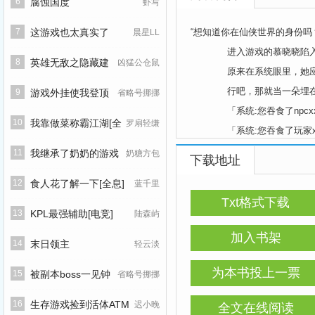
6
腐蚀国度
虾写
7
这游戏也太真实了
“想知道你在仙侠世界的身份吗
晨星LL
进入游戏的慕晓晓陷入
8
英雄无敌之隐藏建
凶猛公仓鼠
原来在系统眼里，她应该
行吧，那就当一朵埋在土
筑大师
9
游戏外挂使我登顶
省略号挪挪
「系统:您吞食了npcxxx
武林
10
我靠做菜称霸江湖[全
罗扇轻缣
「系统:您吞食了玩家xxx，
「系统:您吞下了神兽玄
息]
11
我继承了奶奶的游戏
奶糖方包
下载地址
全世界都在寻找影帝洛川和
账号
12
食人花了解一下[全息]
蓝千里
内容标签：游戏网游 
Txt格式下载
主角：慕晓晓 ┃ 配角：
13
KPL最强辅助[电竞]
陆森屿
一句话简介：论靠吃升
加入书架
14
末日领主
轻云淡
为本书投上一票
15
被副本boss一见钟
省略号挪挪
情
16
生存游戏捡到活体ATM
迟小晚
全文在线阅读