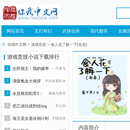
网站首页
玄幻奇幻
武侠仙侠
现代都市
女频
你我中文网
>
游戏竞技
>
食人花了解一下[全息]
游戏竞技小说下载排行
1
全民领主：我的爆率
一只青鸟
百分百
2
满级氪金大佬穿
半生执着朽木
越新手村
3
全息模拟犯罪2：
夜晚与星空
我只演一次
4
把乙游玩成刑侦rpg
辛九同
5
海王圣女退休倒计时
手指泡芙
内容简介