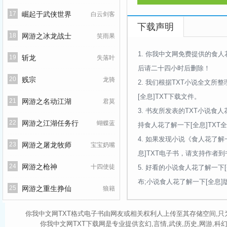
17
崛起于武侠世界
白云剑客
下载声明
18
网游之冰龙战士
笑雨果
1.
你我中文网免费提供的食人
19
斩龙
失落叶
后请二十四小时后删除！
20
贱宗
龙骑
2.
我们根据TXT小说全文所整
[全息]TXT下载文件。
21
网游之名动江湖
君莫
3.
书友所发表的TXT小说食人
22
网游之江湖任务行
蝴蝶蓝
持食人花了解一下[全息]TXT
4.
如果发现小说《食人花了解一
23
网游之屠龙牧师
宝宝奶嘴
息]TXT电子书，请支持作者
24
网游之枪神
十四使徒
5.
好看的小说食人花了解一下[
布;小说食人花了解一下[全息
25
网游之重生挣仙
狼籍
你我中文网TXT格式电子书由网友或相关权利人上传至其存储空间,只
你我中文网TXT下载网是专业提供玄幻,言情,武侠,历史,网游,科幻