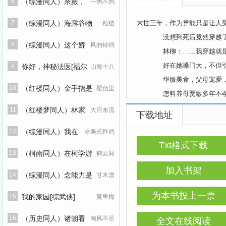
恐]怪物们的作死大小姐
6
（综漫同人）杀殿，
一鸽不鸽
求把绒毛借我摸摸
7
（综漫同人）海露谷物
末世三年，作为异能只是让人
一粒猹
没想到死后竟然穿越了，
语
8
（综漫同人）这个娇
风的铃铛
林柳：……我穿越就是为
好在她嗓门大，不但引人将
妻遗孀我当定了
9
你好，神秘法医[福尔
山海十八
华服美食，父母宠爱，小
摩斯]
10
（红楼同人）金手指是
翟佰里
怎料养母贾敏多年不孕，在
林柳一愣：怀孕生子
深宫老嬷[红楼]
11
（红楼梦同人）林家
大河东流
下载地址
这题，我会呀～
子的青云路[红楼]
12
（综漫同人）我在
冰美式炸鸡
你是想要几个娃？三年抱俩
Txt格式下载
内容标签：红楼梦 异能 
柯学世界当房地产大亨
13
（柯南同人）在柯学游
鹤云间
主角：林柳 ┃ 配角：接档
加入书架
戏成为三个上司的心腹大患
14
（综漫同人）念能力是
甘木凛
一句话简介：黛玉兄姐
立意：生活美满，也要不
为本书投上一票
二次元武器系统
15
我的家园[综武侠]
蔓里梅
16
（历史同人）诸朝看
南风不尽
全文在线阅读