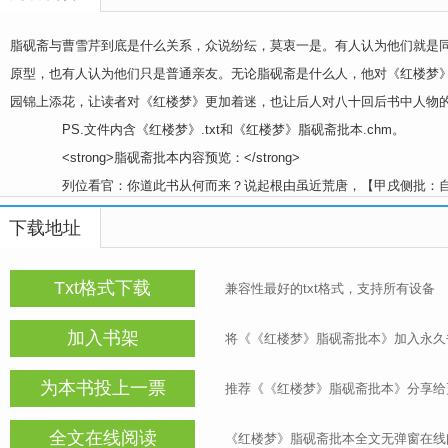
脂砚斋与曹雪芹到底是什么关系，众说纷纭，莫衷一是。有人认为他们就是
原型，也有人认为他们只是普通亲友。无论脂砚斋是什么人，他对《红楼梦
园锦上添花，让读者对《红楼梦》更加着迷，也让后人对八十回后书中人物
PS.文件内含《红楼梦》.txt和《红楼梦》脂砚斋批本.chm。
<strong>脂砚斋批本内容预览：</strong>
列位看官：你道此书从何而来？说起根由虽近荒唐，【甲戌侧批：自站
趣味。待在下将此来历注明，方使阅者了然不惑。
下载地址
原来女娲氏炼石补天之时，【甲戌侧批：补天济世，勿认真，用常言。
无稽崖【甲戌侧批：无稽也。】练成高经十二丈、【甲戌侧批：总应十二钗
Txt格式下载
兼容性最好的txt格式，支持所有设备
二钗。】顽石三万六千五百零一块。娲皇氏只用了三万六千五百块，【甲戌
我。“不堪入选”句中透出心眼。】只单单的剩了一块未用，【甲戌侧批：剩
加入书架
将《《红楼梦》脂砚斋批本》加入永久
此补天，就该去补地之坑陷，使地平坦，而不有此一部鬼话。】便弃在此山
根，故无补天之用。】谁知此石自经煅炼之后，灵性已通，【甲戌侧批：煅炼
为本书投上一票
推荐《《红楼梦》脂砚斋批本》分享给
见众石俱得补天，独自己无材不堪入选，遂自怨自叹，日夜悲号惭愧。
全文在线阅读
《红楼梦》脂砚斋批本全文无弹窗在线