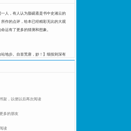
同一人，有人认为脂砚斋是书中史湘云的
》所作的点评，给本已经精彩无比的大观
的命运有了更多的猜测和想象。
地步。自首荒唐，妙！】细按则深有
】于大荒山【甲戌侧批：荒唐也。】
。】方经二十四丈【甲戌侧批：照应副十
侧批：合周天之数。蒙侧批：数足，偏遗
了这一块便生出这许多故事。使当日虽不以
书架，以便以后再次阅读
青埂峰下。【甲戌眉批：妙！自谓落堕情
后性方通，甚哉！人生不能学也。】 因
更多的朋友
阅读